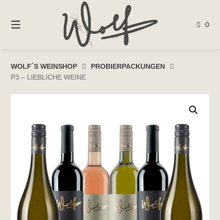
Springen
Sie
0
zum
Inhalt
WOLF´S WEINSHOP
PROBIERPACKUNGEN
P3 – LIEBLICHE WEINE