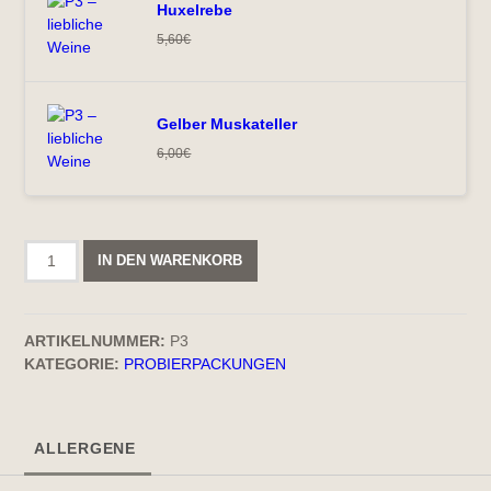
Huxelrebe
5,60
€
Gelber Muskateller
6,00
€
P3
IN DEN WARENKORB
–
liebliche
Weine
ARTIKELNUMMER:
P3
Menge
KATEGORIE:
PROBIERPACKUNGEN
ALLERGENE