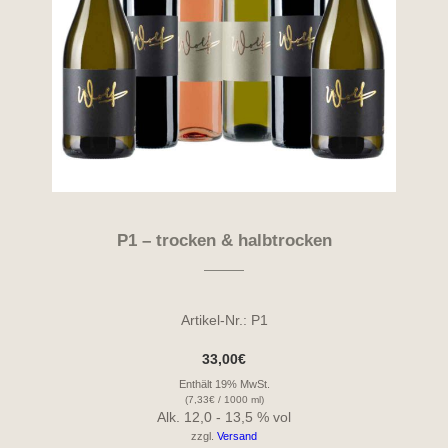
P1 – trocken & halbtrocken
Artikel-Nr.: P1
33,00
€
Enthält 19% MwSt.
(
7,33
€
/ 1000 ml)
Alk. 12,0 - 13,5 % vol
zzgl.
Versand