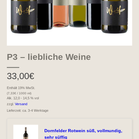
P3 – liebliche Weine
33,00
€
Enthält 19% MwSt.
(
7,33
€
/ 1000 ml)
Alk. 12,0 - 14,5 % vol
zzgl.
Versand
Lieferzeit: ca. 3-4 Werktage
Dornfelder Rotwein süß, vollmundig,
sehr süffig