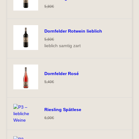
5,80
€
Dornfelder Rotwein lieblich
5,60
€
lieblich samtig zart
Dornfelder Rosé
5,40
€
Riesling Spätlese
6,00
€