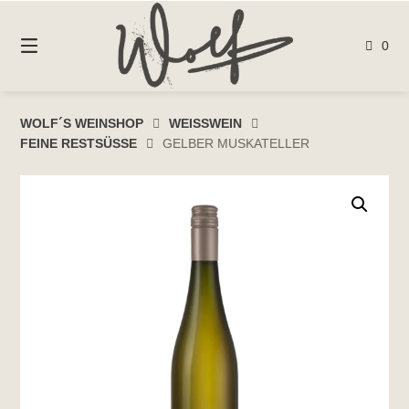
Springen
Sie
0
zum
Inhalt
WOLF´S WEINSHOP
WEISSWEIN
FEINE RESTSÜSSE
GELBER MUSKATELLER