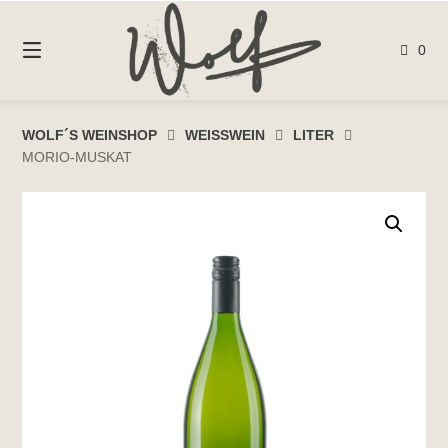
Springen
Sie
0
zum
Inhalt
WOLF´S WEINSHOP
WEISSWEIN
LITER
MORIO-MUSKAT