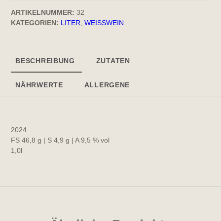
ARTIKELNUMMER:
32
KATEGORIEN:
LITER
,
WEISSWEIN
BESCHREIBUNG
ZUTATEN
NÄHRWERTE
ALLERGENE
2024
FS 46,8 g | S 4,9 g | A 9,5 % vol
1,0l