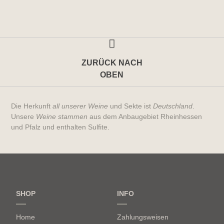
ZURÜCK NACH
OBEN
Die Herkunft
all unserer Weine
und Sekte ist
Deutschland
.
Unsere
Weine stammen
aus dem Anbaugebiet Rheinhessen
und Pfalz und enthalten Sulfite.
SHOP
INFO
Home
Zahlungsweisen