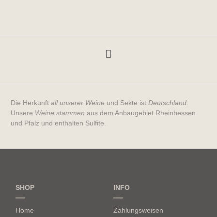
Die Herkunft
all unserer Weine
und Sekte ist
Deutschland
.
Unsere
Weine stammen
aus dem Anbaugebiet Rheinhessen
und Pfalz und enthalten Sulfite.
SHOP
INFO
Home
Zahlungsweisen