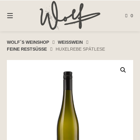
Springen
Sie
0
zum
Inhalt
WOLF´S WEINSHOP
WEISSWEIN
FEINE RESTSÜSSE
HUXELREBE SPÄTLESE